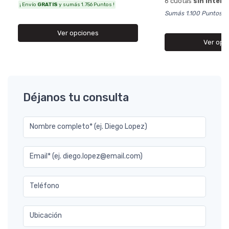
6 cuotas
sin interé
¡ Envío
GRATIS
y sumás 1.756 Puntos !
Sumás 1.100 Puntos
Ver opciones
Ver opc
Déjanos tu consulta
Nombre completo* (ej. Diego Lopez)
Email* (ej. diego.lopez@email.com)
Teléfono
Ubicación