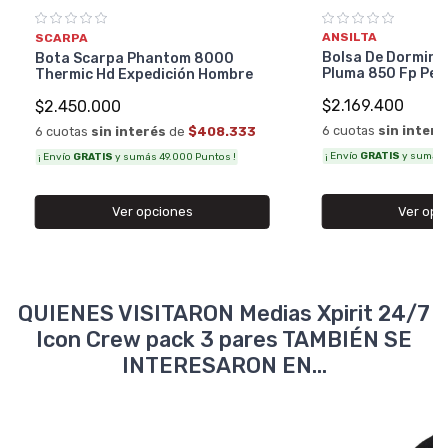
ANSILTA
SCARPA
Bolsa De Dormir A
Bota Scarpa Phantom 8000
Pluma 850 Fp Per
Thermic Hd Expedición Hombre
$2.169.400
$2.450.000
6 cuotas
sin interé
6 cuotas
sin interés
de
$408.333
¡ Envío
GRATIS
y sumás 4
¡ Envío
GRATIS
y sumás 49.000 Puntos !
Ver opc
Ver opciones
QUIENES VISITARON Medias Xpirit 24/7
Icon Crew pack 3 pares TAMBIÉN SE
INTERESARON EN...