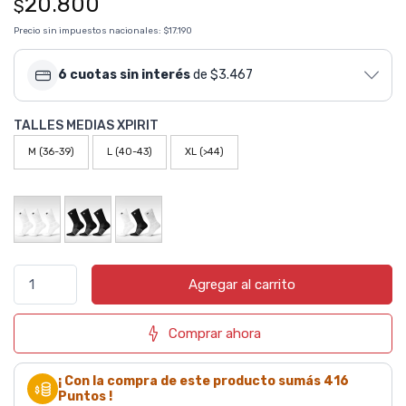
20.800
$
Precio sin impuestos nacionales:
$17.190
6 cuotas sin interés
de $3.467
TALLES MEDIAS XPIRIT
M (36-39)
L (40-43)
XL (>44)
Agregar al carrito
Comprar ahora
¡ Con la compra de este producto sumás
416
Puntos !