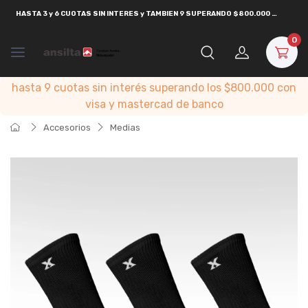
HASTA
3 y 6 CUOTAS SIN INTERES y TAMBIEN 9 SUPERANDO $800.000
CON
VISA
0
hasta 9 cuotas sin interés superando los $800.000 con
visa y mastercad de banco
Accesorios
Medias