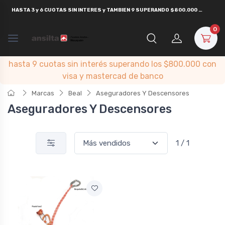
HASTA
3 y 6 CUOTAS SIN INTERES y TAMBIEN 9 SUPERANDO $800.000
CON
VISA
0
hasta 9 cuotas sin interés superando los $800.000 con
visa y mastercad de banco
Marcas
Beal
Aseguradores Y Descensores
Aseguradores Y Descensores
1 / 1