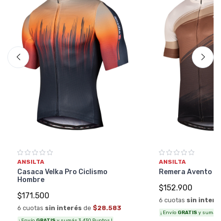
ANSILTA
ANSILTA
Casaca Velka Pro Ciclismo
Remera Avento Ci
Hombre
$152.900
$171.500
6 cuotas
sin interé
6 cuotas
sin interés
de
$28.583
¡ Envío
GRATIS
y sumás 3
¡ Envío
GRATIS
y sumás 3.430 Puntos !