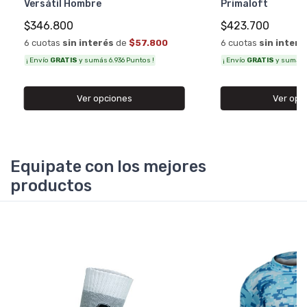
Versátil Hombre
Primaloft
$346.800
$423.700
6 cuotas
sin interés
de
$57.800
6 cuotas
sin interé
¡ Envío
GRATIS
y sumás 6.936 Puntos !
¡ Envío
GRATIS
y sumás 8
Ver opciones
Ver opc
Equipate con los mejores
productos