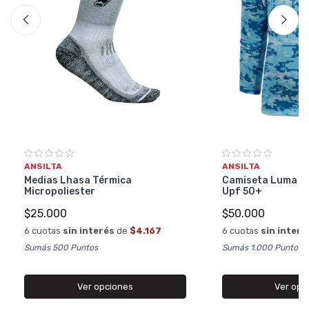
ANSILTA
ANSILTA
Camiseta Luma Int
Medias Lhasa Térmica
Upf 50+
Micropoliester
$50.000
$25.000
6 cuotas
sin interé
6 cuotas
sin interés
de
$4.167
Sumás 1.000 Puntos
Sumás 500 Puntos
Ver opc
Ver opciones