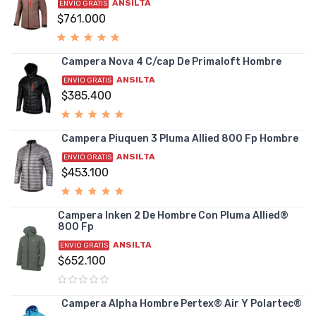
ANSILTA
ENVIO GRATIS
$761.000
Campera Nova 4 C/cap De Primaloft Hombre
ANSILTA
ENVIO GRATIS
$385.400
Campera Piuquen 3 Pluma Allied 800 Fp Hombre
ANSILTA
ENVIO GRATIS
$453.100
Campera Inken 2 De Hombre Con Pluma Allied®
800 Fp
ANSILTA
ENVIO GRATIS
$652.100
Campera Alpha Hombre Pertex® Air Y Polartec®