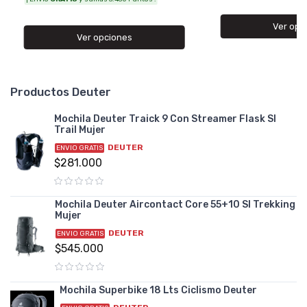
Ver opc
Ver opciones
Productos Deuter
Mochila Deuter Traick 9 Con Streamer Flask Sl
Trail Mujer
DEUTER
ENVIO GRATIS
$281.000
Mochila Deuter Aircontact Core 55+10 Sl Trekking
Mujer
DEUTER
ENVIO GRATIS
$545.000
Mochila Superbike 18 Lts Ciclismo Deuter