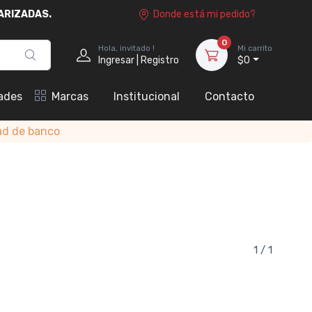
ARIZADAS.
Donde está mi pedido?
0
Hola, invitado !
Mi carrito
Ingresar | Registro
$0
ades
Marcas
Institucional
Contacto
ad de banco
1 / 1