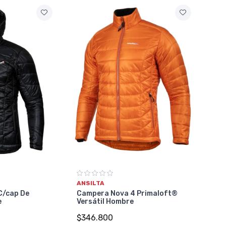
ANSILTA
C/cap De
Campera Nova 4 Primaloft®
e
Versátil Hombre
$346.800