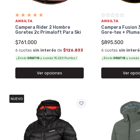
ANSILTA
ANSILTA
Campera Rider 2 Hombre
Campera Fusion 3
Goretex 2c Primaloft Para Ski
Gore-tex + Pluma
$761.000
$895.500
6 cuotas
sin interés
de
$126.833
6 cuotas
sin inter
¡ Envío
GRATIS
y sumás 15.220 Puntos !
¡ Envío
GRATIS
y sumás 1
Ver opciones
Ver opci
NUEVO