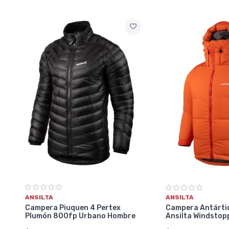
ANSILTA
ANSILTA
Campera Piuquen 4 Pertex
Campera Antárti
Plumón 800fp Urbano Hombre
Ansilta Windstop