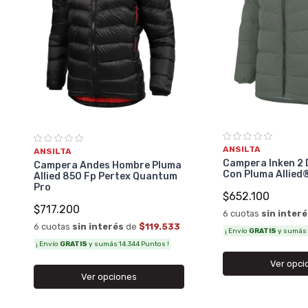
ANSILTA
ANSILTA
Campera Inken 2
Campera Andes Hombre Pluma
Con Pluma Allied
Allied 850 Fp Pertex Quantum
Pro
$652.100
$717.200
6 cuotas
sin inter
6 cuotas
sin interés
de
$119.533
¡ Envío
GRATIS
y sumás 
¡ Envío
GRATIS
y sumás 14.344 Puntos !
Ver opci
Ver opciones