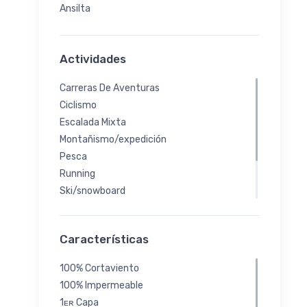
Ansilta
Actividades
Carreras De Aventuras
Ciclismo
Escalada Mixta
Montañismo/expedición
Pesca
Running
Ski/snowboard
Trekking/senderismo
Ellas
Características
Urbano/viajes
100% Cortaviento
100% Impermeable
1ᴇʀ Capa