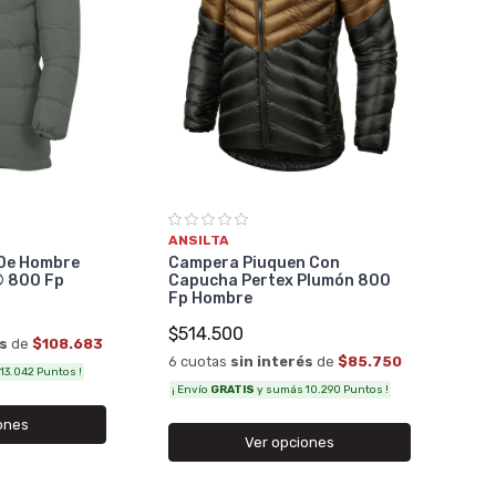
ANSILTA
 De Hombre
Campera Piuquen Con
® 800 Fp
Capucha Pertex Plumón 800
Fp Hombre
$514.500
és
de
$108.683
6 cuotas
sin interés
de
$85.750
13.042 Puntos !
¡ Envío
GRATIS
y sumás 10.290 Puntos !
ones
Ver opciones