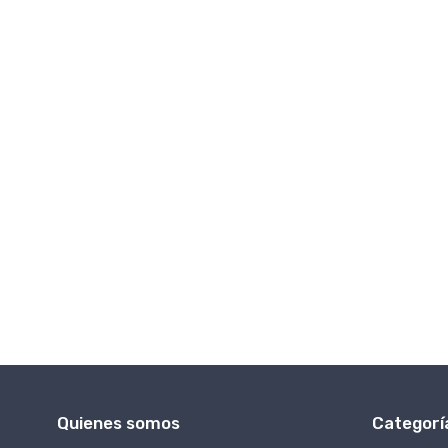
Power Shield
Power Stretch
Thermal Pro™
Wind Pro™
Windbloc
Pontetorto®
Tecnopile Supermicro
Tecnostrech
Tecnowool
Primaloft®
Recco®
Quienes somos
Categorí