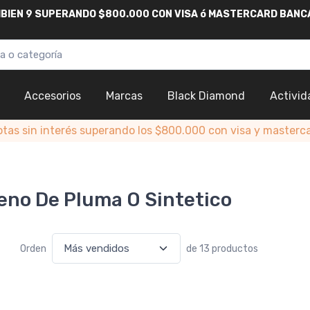
AMBIEN 9 SUPERANDO $800.000
CON
VISA
ó
MASTERCARD
BANC
Accesorios
Marcas
Black Diamond
Activid
otas sin interés superando los $800.000 con visa y masterc
eno De Pluma O Sintetico
Orden
de 13 productos