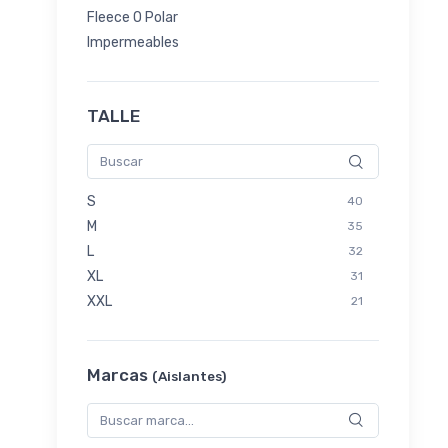
Fleece O Polar
Impermeables
TALLE
S
40
M
35
L
32
XL
31
XXL
21
Marcas
(Aislantes)