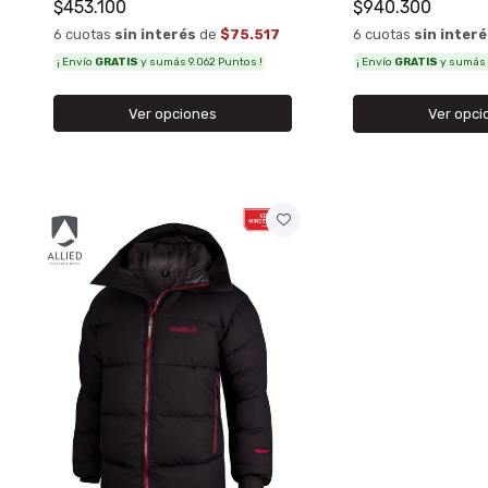
$453.100
$940.300
6 cuotas
sin interés
de
$75.517
6 cuotas
sin inter
¡ Envío
GRATIS
y sumás 9.062 Puntos !
¡ Envío
GRATIS
y sumás 
Ver opciones
Ver opci