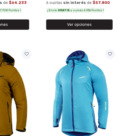
és
de
$64.233
6 cuotas
sin interés
de
$57.800
7.708 Puntos !
¡ Envío
GRATIS
y sumás 6.936 Puntos !
ones
Ver opciones