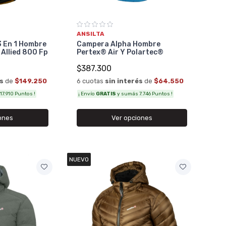
ANSILTA
 En 1 Hombre
Campera Alpha Hombre
 Allied 800 Fp
Pertex® Air Y Polartec®
$387.300
és
de
$149.250
6 cuotas
sin interés
de
$64.550
7.910 Puntos !
¡ Envío
GRATIS
y sumás 7.746 Puntos !
ones
Ver opciones
NUEVO