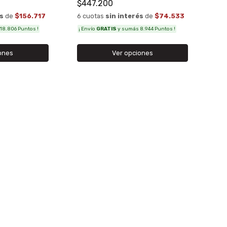
$447.200
és
de
$156.717
6 cuotas
sin interés
de
$74.533
18.806 Puntos !
¡ Envío
GRATIS
y sumás 8.944 Puntos !
ones
Ver opciones