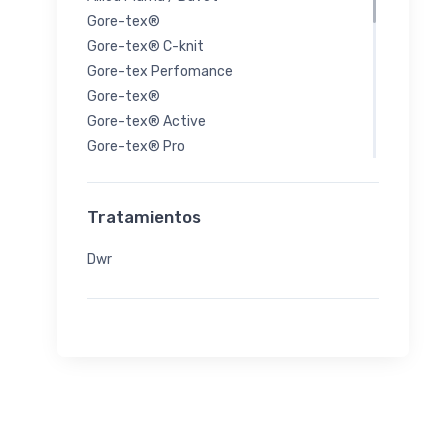
Gore-tex®
Gore-tex® C-knit
Gore-tex Perfomance
Gore-tex®
Gore-tex® Active
Gore-tex® Pro
Gore® Windstopper®
Active Shell
Tratamientos
Insulated Shell
Soft Shell
Dwr
Technical Fleece
Pertex®
Quantum
Quantum Air
Polartec®
Alpha
Classic
Power Dry