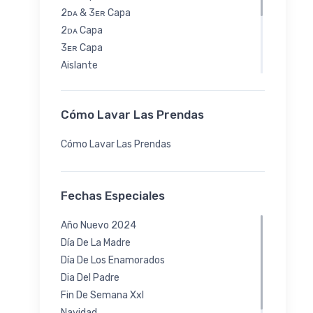
2ᴅᴀ & 3ᴇʀ Capa
2ᴅᴀ Capa
3ᴇʀ Capa
Aislante
Pluma: Allied® Fp 800
Sintético: Primaloft® Silver
Cómo Lavar Las Prendas
Bi-elástico
Con Protección Solar
Cómo Lavar Las Prendas
Primera Piel
Secado Rápido
Fechas Especiales
Año Nuevo 2024
Día De La Madre
Día De Los Enamorados
Dia Del Padre
Fin De Semana Xxl
Navidad