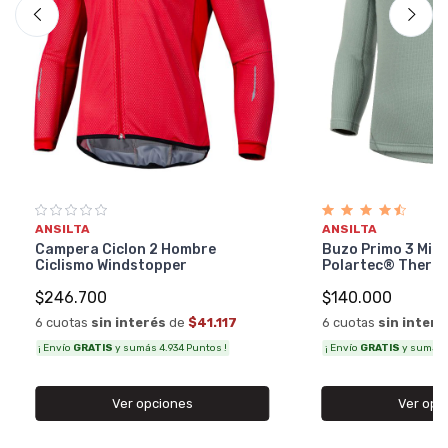
ANSILTA
ANSILTA
Campera Ciclon 2 Hombre
Buzo Primo 3 Mic
Ciclismo Windstopper
Polartec® Therma
$246.700
$140.000
6 cuotas
sin interés
de
$41.117
6 cuotas
sin interé
¡ Envío
GRATIS
y sumás 4.934 Puntos !
¡ Envío
GRATIS
y sumás 
Ver opciones
Ver opc