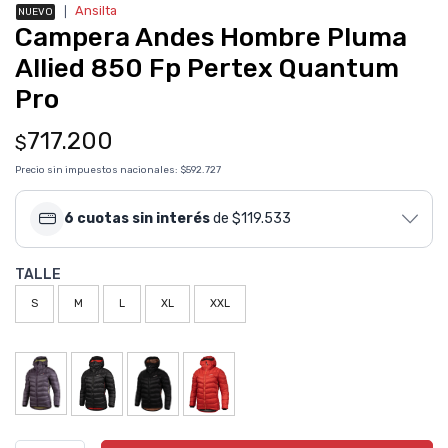
❘
Ansilta
NUEVO
Campera Andes Hombre Pluma
Allied 850 Fp Pertex Quantum
Pro
717.200
$
Precio sin impuestos nacionales:
$592.727
6 cuotas sin interés
de $119.533
TALLE
S
M
L
XL
XXL