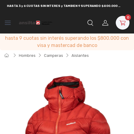
HASTA
3 y 6 CUOTAS SIN INTERES y TAMBIEN 9 SUPERANDO $800.000
CON
VISA
0
hasta 9 cuotas sin interés superando los $800.000 con
visa y mastercad de banco
Hombres
Camperas
Aislantes