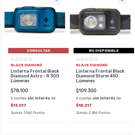
CONSULTAR
NO DISPONIBLE
BLACK DIAMOND
BLACK DIAMOND
Linterna Frontal Black
Linterna Frontal Black
Diamond Astro - R 300
Diamond Storm 450
Lúmenes
Lúmenes
$78.100
$109.300
6 cuotas
sin interés
de
6 cuotas
sin interés
de
$13.017
$18.217
Sumás 1.562 Puntos
Sumás 2.186 Puntos