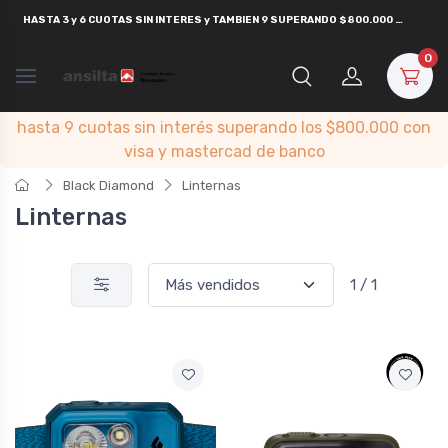
HASTA
3 y 6 CUOTAS SIN INTERES y TAMBIEN 9 SUPERANDO $800.000
CON
VISA
0
hasta 9 cuotas sin interés superando los $800.000 con
visa y mastercad de banco
Black Diamond
Linternas
Linternas
1 / 1