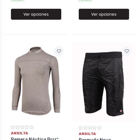
Ver opciones
Ver opciones
ANSILTA
ANSILTA
Remera Náutica Brrrº