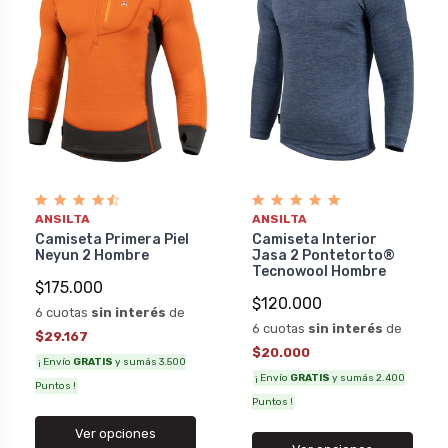
ANSILTA
ANSILTA
Camiseta Primera Piel
Camiseta Interior
Neyun 2 Hombre
Jasa 2 Pontetorto®
Tecnowool Hombre
$175.000
$120.000
6 cuotas
sin interés
de
6 cuotas
sin interés
de
$29.167
$20.000
¡ Envío
GRATIS
y sumás 3.500
¡ Envío
GRATIS
y sumás 2.400
Puntos !
Puntos !
Ver opciones