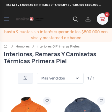
HASTA
3 y 6 CUOTAS SIN INTERES y TAMBIEN 9 SUPERANDO $800.000
CON
VISA
0
hasta 9 cuotas sin interés superando los $800.000 con
visa y mastercad de banco
Hombres
Interiores O Primeras Pieles
Interiores, Remeras Y Camisetas
Térmicas Primera Piel
1 / 1