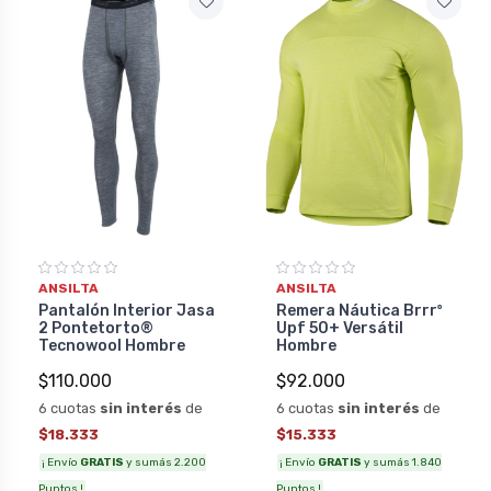
ANSILTA
ANSILTA
Pantalón Interior Jasa
Remera Náutica Brrrº
2 Pontetorto®
Upf 50+ Versátil
Tecnowool Hombre
Hombre
$110.000
$92.000
6 cuotas
sin interés
de
6 cuotas
sin interés
de
$18.333
$15.333
¡ Envío
GRATIS
y sumás 2.200
¡ Envío
GRATIS
y sumás 1.840
Puntos !
Puntos !