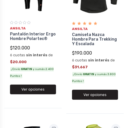
ANSILTA
ANSILTA
Pantalón Interior Ergo
Camiseta Nazca
Hombre Polartec®
Hombre Para Trekking
Y Escalada
$120.000
$190.000
6 cuotas
sin interés
de
6 cuotas
sin interés
de
$20.000
$31.667
¡ Envío
GRATIS
y sumás 2.400
¡ Envío
GRATIS
y sumás 3.800
Puntos !
Puntos !
Ver opciones
Ver opciones