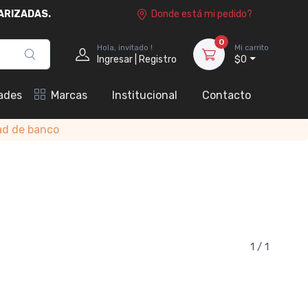
ARIZADAS.
Donde está mi pedido?
0
Hola, invitado !
Mi carrito
Ingresar | Registro
$0
ades
Marcas
Institucional
Contacto
ad de banco
1 / 1