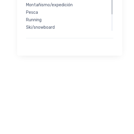
Montañismo/expedición
Pesca
Running
Ski/snowboard
Trekking/senderismo
Ellas
Urbano/viajes