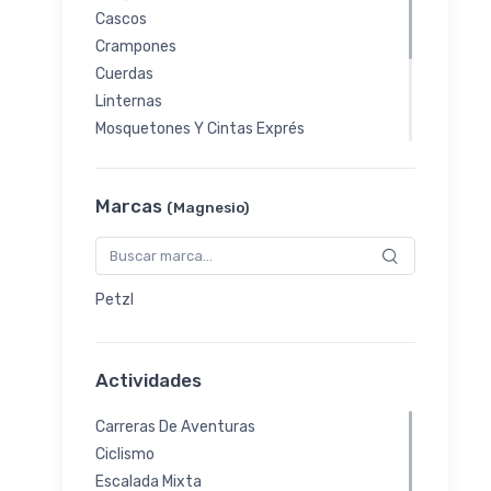
Cascos
Crampones
Cuerdas
Linternas
Mosquetones Y Cintas Exprés
Piquetas
Magnesieras
Marcas
(Magnesio)
Magnesio
Guantes
Baterias
Petzl
Actividades
Carreras De Aventuras
Ciclismo
Escalada Mixta