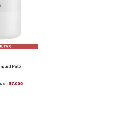
ULTAR
iquid Petzl
és
de
$7.000