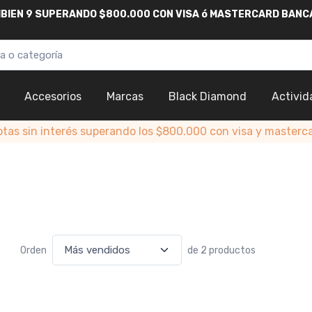
AMBIEN 9 SUPERANDO $800.000
CON
VISA
ó
MASTERCARD
BANC
Accesorios
Marcas
Black Diamond
Activid
otas sin interés superando los $800.000 con visa y masterc
Orden
de 2 productos