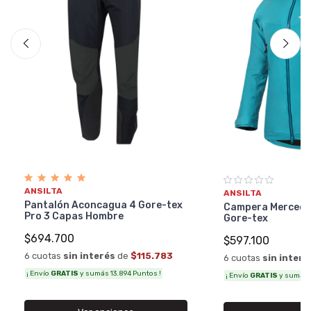
ANSILTA
ANSILTA
Pantalón Aconcagua 4 Gore-tex
Campera Merceda
Pro 3 Capas Hombre
Gore-tex
$694.700
$597.100
6 cuotas
sin interés
de
$115.783
6 cuotas
sin interé
¡ Envío
GRATIS
y sumás 13.894 Puntos !
¡ Envío
GRATIS
y sumás 1