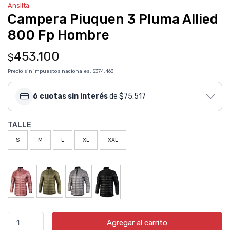
Ansilta
Campera Piuquen 3 Pluma Allied
800 Fp Hombre
453.100
$
Precio sin impuestos nacionales:
$374.463
6 cuotas sin interés
de $75.517
TALLE
S
M
L
XL
XXL
Agregar al carrito