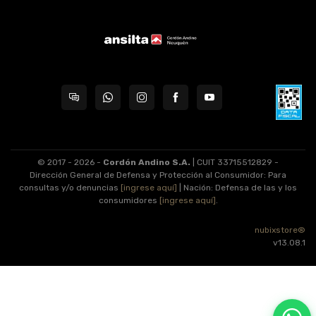
© 2017 - 2026 -
Cordón Andino S.A.
| CUIT 33715512829 -
Dirección General de Defensa y Protección al Consumidor: Para
consultas y/o denuncias
[ingrese aquí]
| Nación: Defensa de las y los
consumidores
[ingrese aquí]
.
nubixstore®
v13.08.1