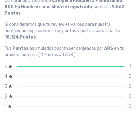
Comprando y valorando
Campera Piuquen 3 Pluma Allied
800 Fp Hombre
como
cliente registrado
, sumarás
9.062
Puntos
Si consideramos que tu review es valioso para nuestra
comunidad duplicaremos tus puntos y podrás sumas hasta
18.124 Puntos
.
Tus
Puntos
acumulados podrán ser canjeados por
ARS
en tu
próxima compra. ( 1 Puntos = 1 ARS )
1
5
0
4
0
3
0
2
0
1