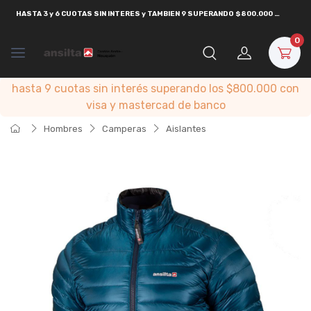
HASTA
3 y 6 CUOTAS SIN INTERES y TAMBIEN 9 SUPERANDO $800.000
CON
VISA
0
hasta 9 cuotas sin interés superando los $800.000 con
visa y mastercad de banco
Hombres
Camperas
Aislantes