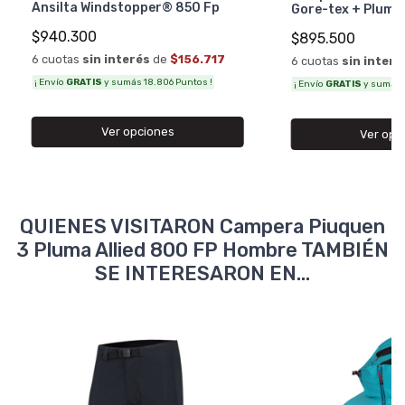
Ansilta Windstopper® 850 Fp
Gore-tex + Pluma 
$940.300
$895.500
6 cuotas
sin interés
de
$156.717
6 cuotas
sin interé
¡ Envío
GRATIS
y sumás 18.806 Puntos !
¡ Envío
GRATIS
y sumás 1
Ver opciones
Ver opc
QUIENES VISITARON Campera Piuquen
3 Pluma Allied 800 FP Hombre TAMBIÉN
SE INTERESARON EN...