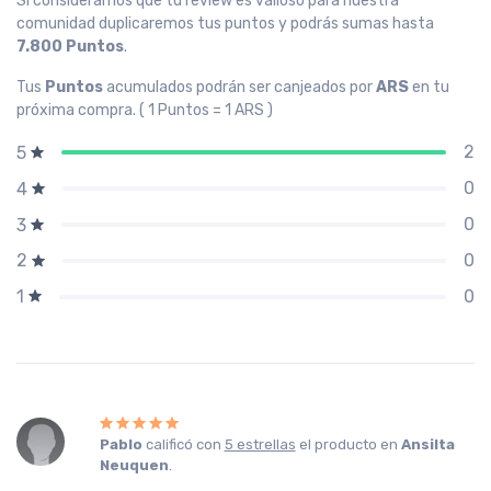
Si consideramos que tu review es valioso para nuestra
comunidad duplicaremos tus puntos y podrás sumas hasta
7.800 Puntos
.
Tus
Puntos
acumulados podrán ser canjeados por
ARS
en tu
próxima compra. ( 1 Puntos = 1 ARS )
2
5
0
4
0
3
0
2
0
1
Pablo
calificó con
5 estrellas
el producto en
Ansilta
Neuquen
.