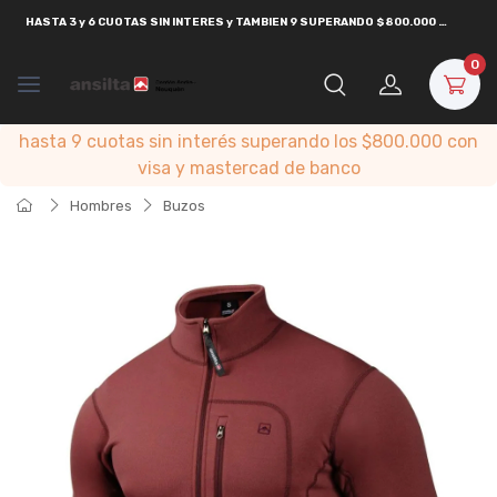
HASTA
3 y 6 CUOTAS SIN INTERES y TAMBIEN 9 SUPERANDO $800.000
CON
VISA
0
hasta 9 cuotas sin interés superando los $800.000 con
visa y mastercad de banco
Hombres
Buzos