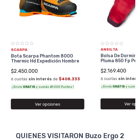
ANSILTA
SCARPA
Bolsa De Dormir A
Bota Scarpa Phantom 8000
Pluma 850 Fp Per
Thermic Hd Expedición Hombre
$2.169.400
$2.450.000
6 cuotas
sin interé
6 cuotas
sin interés
de
$408.333
¡ Envío
GRATIS
y sumás 4
¡ Envío
GRATIS
y sumás 49.000 Puntos !
Ver opc
Ver opciones
QUIENES VISITARON Buzo Ergo 2