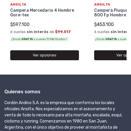
ANSILTA
ANSILTA
Campera Mercedario 4 Hombre
Campera Piuquen 
Gore-tex
800 Fp Hombre
$597.100
$453.100
6 cuotas
sin interés
de
$99.517
6 cuotas
sin interé
¡ Envío
GRATIS
y sumás 11.942 Puntos !
¡ Envío
GRATIS
y sumás 9
Ver opciones
Ver opc
Quienes somos
Cordón Andino S.A. es la empresa que conforma los locales
oficiales Ansilta. Nos especializamos en el asesoramiento y
venta de todo lo necesario para alta montaña, escalada, esquí,
ciclismo y running. Comenzamos en 1980 en San Juan,
Argentina, con el único objetivo de proveer al montañista de