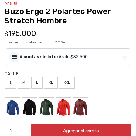
Ansilta
Buzo Ergo 2 Polartec Power
Stretch Hombre
195.000
$
Precio sin impuestos nacionales:
$161.157
6 cuotas sin interés
de $32.500
TALLE
S
M
L
XL
XXL
Agregar al carrito