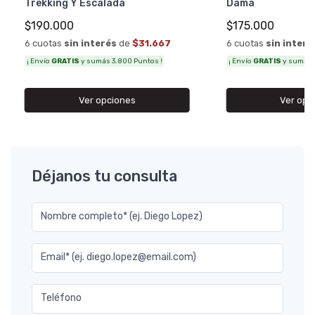
Trekking Y Escalada
Dama
$190.000
$175.000
6 cuotas
sin interés
de
$31.667
6 cuotas
sin interé
¡ Envío
GRATIS
y sumás 3.800 Puntos !
¡ Envío
GRATIS
y sumás 3
Ver opciones
Ver opc
Déjanos tu consulta
Nombre completo* (ej. Diego Lopez)
Email* (ej. diego.lopez@email.com)
Teléfono