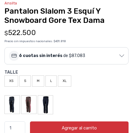
Ansilta
Pantalon Slalom 3 Esquí Y
Snowboard Gore Tex Dama
522.500
$
Precio sin impuestos nacionales:
$431.818
6 cuotas sin interés
de $87.083
TALLE
XS
S
M
L
XL
Agregar al carrito