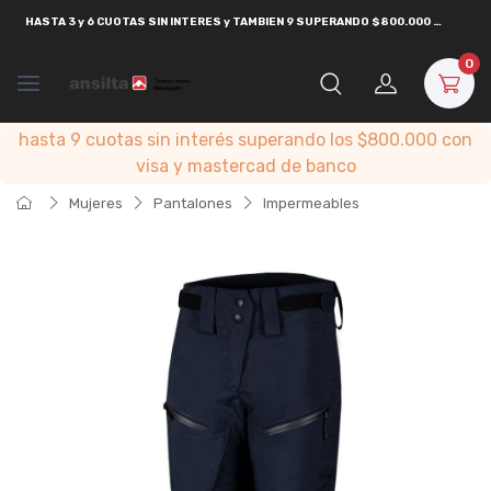
HASTA
3 y 6 CUOTAS SIN INTERES y TAMBIEN 9 SUPERANDO $800.000
CON
VISA
0
hasta 9 cuotas sin interés superando los $800.000 con
visa y mastercad de banco
Mujeres
Pantalones
Impermeables