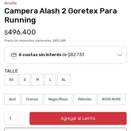
Ansilta
Campera Alash 2 Goretex Para
Running
496.400
$
Precio sin impuestos nacionales:
$410.248
6 cuotas sin interés
de $82.733
TALLE
XS
S
M
L
XL
Azul
Francia
Negro/Rosa
Petroleo
ROSA NUDE
Agregar al carrito