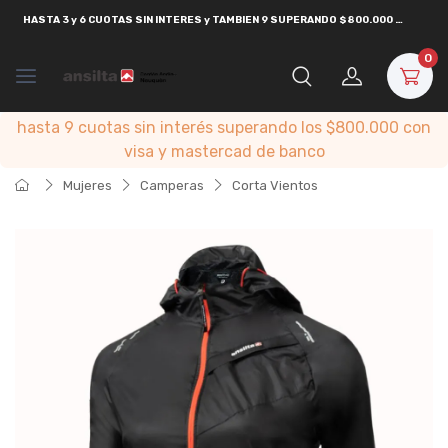
HASTA
3 y 6 CUOTAS SIN INTERES y TAMBIEN 9 SUPERANDO $800.000
CON
VISA
0
hasta 9 cuotas sin interés superando los $800.000 con
visa y mastercad de banco
Mujeres
Camperas
Corta Vientos