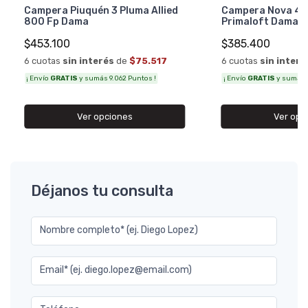
Campera Piuquén 3 Pluma Allied
Campera Nova 4 
800 Fp Dama
Primaloft Dama
$453.100
$385.400
6 cuotas
sin interés
de
$75.517
6 cuotas
sin interé
¡ Envío
GRATIS
y sumás 9.062 Puntos !
¡ Envío
GRATIS
y sumás 7
Ver opciones
Ver opc
Déjanos tu consulta
Nombre completo* (ej. Diego Lopez)
Email* (ej. diego.lopez@email.com)