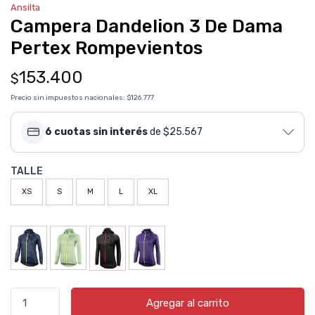
Ansilta
Campera Dandelion 3 De Dama
Pertex Rompevientos
153.400
$
Precio sin impuestos nacionales:
$126.777
6 cuotas sin interés
de $25.567
TALLE
XS
S
M
L
XL
Agregar al carrito