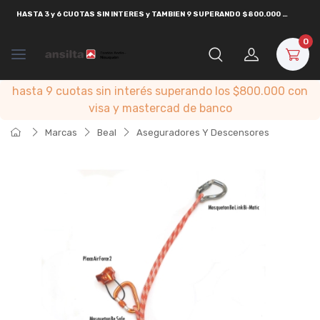
HASTA
3 y 6 CUOTAS SIN INTERES y TAMBIEN 9 SUPERANDO $800.000
CON
VISA
0
hasta 9 cuotas sin interés superando los $800.000 con
visa y mastercad de banco
Marcas
Beal
Aseguradores Y Descensores