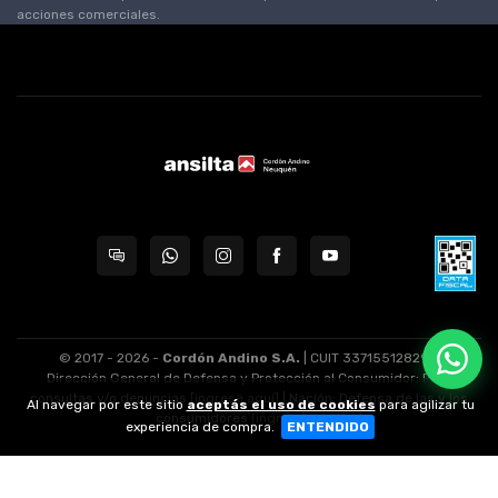
acciones comerciales.
© 2017 - 2026 -
Cordón Andino S.A.
| CUIT 33715512829 -
Dirección General de Defensa y Protección al Consumidor: Para
consultas y/o denuncias
[ingrese aquí]
| Nación: Defensa de las y los
Al navegar por este sitio
aceptás el uso de cookies
para agilizar tu
consumidores
[ingrese aquí]
.
experiencia de compra.
ENTENDIDO
nubixstore®
v13.08.1