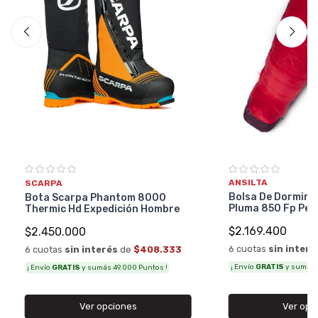
ANSILTA
SCARPA
Bolsa De Dormir A
Bota Scarpa Phantom 8000
Pluma 850 Fp Per
Thermic Hd Expedición Hombre
$2.169.400
$2.450.000
6 cuotas
sin interé
6 cuotas
sin interés
de
$408.333
¡ Envío
GRATIS
y sumás 4
¡ Envío
GRATIS
y sumás 49.000 Puntos !
Ver opc
Ver opciones