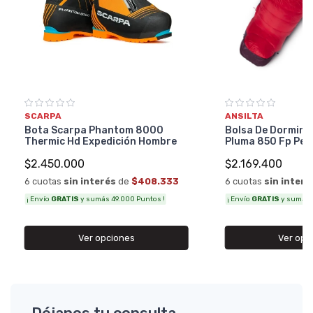
ANSILTA
SCARPA
Bolsa De Dormir A
Bota Scarpa Phantom 8000
Pluma 850 Fp Per
Thermic Hd Expedición Hombre
$2.169.400
$2.450.000
6 cuotas
sin interé
6 cuotas
sin interés
de
$408.333
¡ Envío
GRATIS
y sumás 4
¡ Envío
GRATIS
y sumás 49.000 Puntos !
Ver opc
Ver opciones