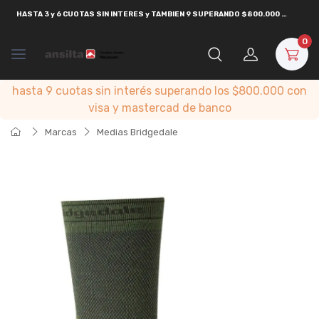
HASTA
3 y 6 CUOTAS SIN INTERES y TAMBIEN 9 SUPERANDO $800.000
CON
VISA
0
hasta 9 cuotas sin interés superando los $800.000 con
visa y mastercad de banco
Marcas
Medias Bridgedale