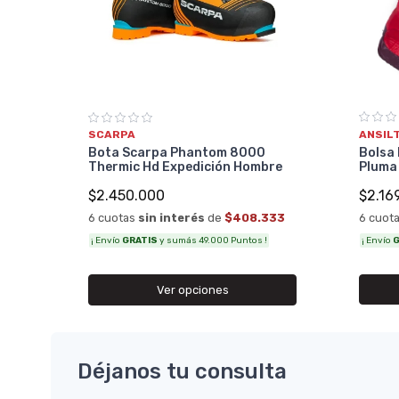
ANSIL
SCARPA
33
Bolsa 
Bota Scarpa Phantom 8000
Pluma
Thermic Hd Expedición Hombre
$2.16
$2.450.000
6 cuot
6 cuotas
sin interés
de
$408.333
¡ Envío
G
¡ Envío
GRATIS
y sumás 49.000 Puntos !
Ver opciones
Déjanos tu consulta