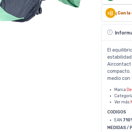
¡ Con l
Inform
El equilibr
estabilida
Aircontact
compacto. C
medio con f
Marca
De
Categorí
Ver más
CODIGOS
EAN
710
MEDIDAS / 