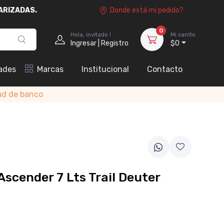
ARIZADAS.
Donde está mi pedido?
0
Hola, invitado !
Mi carrito
Ingresar | Registro
$0
ades
Marcas
Institucional
Contacto
ad de banco
Ascender 7 Lts Trail Deuter