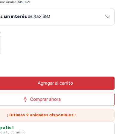
 nacionales:
$160.579
s sin interés
de $32.383
r
Agregar al carrito
Comprar ahora
¡ Últimas
2
unidades disponibles !
gratis !
 o a tu domicilio