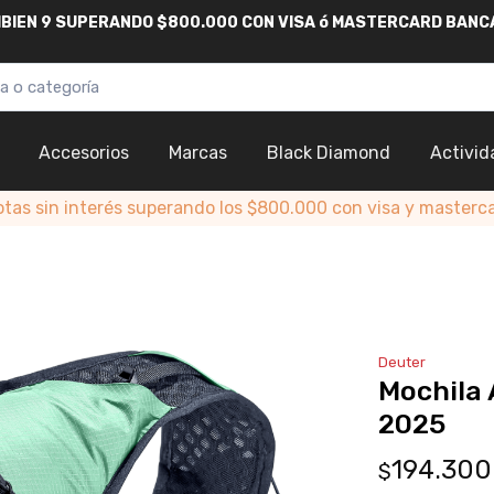
AMBIEN 9 SUPERANDO $800.000
CON
VISA
ó
MASTERCARD
BANC
Accesorios
Marcas
Black Diamond
Activid
otas sin interés superando los $800.000 con visa y masterc
Deuter
Mochila 
2025
194.300
$