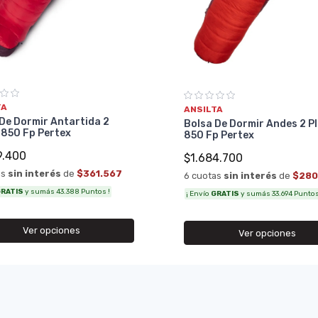
TA
ANSILTA
De Dormir Antartida 2
Bolsa De Dormir Andes 2 P
 850 Fp Pertex
850 Fp Pertex
9.400
$1.684.700
as
sin interés
de
$361.567
6 cuotas
sin interés
de
$280
RATIS
y sumás 43.388 Puntos !
¡ Envío
GRATIS
y sumás 33.694 Puntos
Ver opciones
Ver opciones