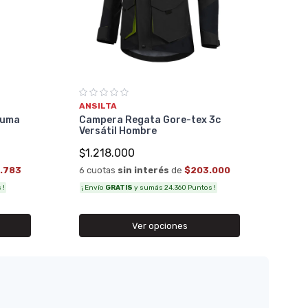
ANS
Cam
Vers
$1.
ANSILTA
6 cu
luma
Campera Regata Gore-tex 3c
Versátil Hombre
¡ Env
$1.218.000
.783
6 cuotas
sin interés
de
$203.000
 !
¡ Envío
GRATIS
y sumás 24.360 Puntos !
Ver opciones