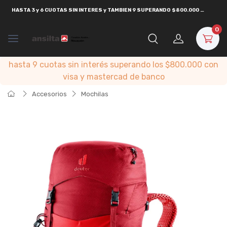
HASTA
3 y 6 CUOTAS SIN INTERES y TAMBIEN 9 SUPERANDO $800.000
CON
VISA
0
hasta 9 cuotas sin interés superando los $800.000 con
visa y mastercad de banco
Accesorios
Mochilas