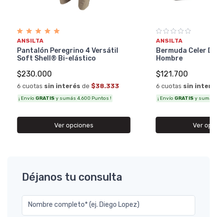
ANSILTA
ANSILTA
Pantalón Peregrino 4 Versátil
Bermuda Celer Do
Soft Shell® Bi-elástico
Hombre
$230.000
$121.700
6 cuotas
sin interés
de
$38.333
6 cuotas
sin interé
¡ Envío
GRATIS
y sumás 4.600 Puntos !
¡ Envío
GRATIS
y sumás 2
Ver opciones
Ver opc
Déjanos tu consulta
Nombre completo* (ej. Diego Lopez)