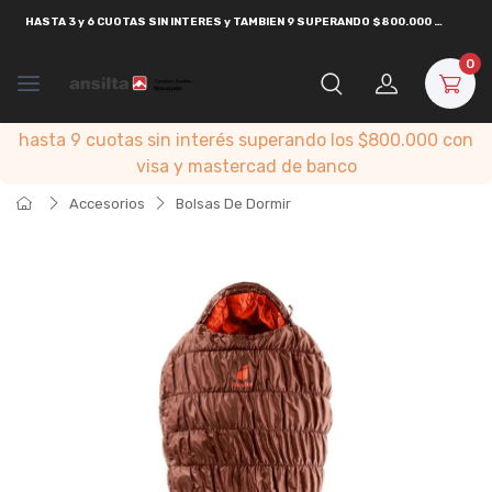
HASTA
3 y 6 CUOTAS SIN INTERES y TAMBIEN 9 SUPERANDO $800.000
CON
VISA
0
hasta 9 cuotas sin interés superando los $800.000 con
visa y mastercad de banco
Accesorios
Bolsas De Dormir