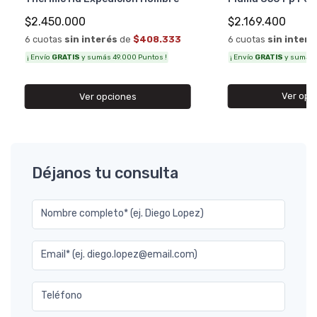
$2.169.400
$2.450.000
6 cuotas
sin interé
6 cuotas
sin interés
de
$408.333
¡ Envío
GRATIS
y sumás 4
¡ Envío
GRATIS
y sumás 49.000 Puntos !
Ver opc
Ver opciones
Déjanos tu consulta
Nombre completo* (ej. Diego Lopez)
Email* (ej. diego.lopez@email.com)
Teléfono