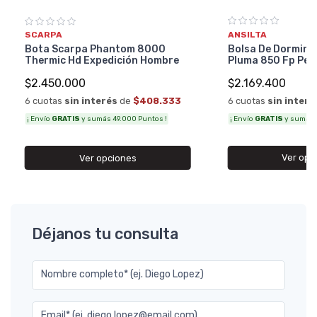
ANSILTA
SCARPA
Bolsa De Dormir A
Bota Scarpa Phantom 8000
Pluma 850 Fp Per
Thermic Hd Expedición Hombre
$2.169.400
$2.450.000
6 cuotas
sin interé
6 cuotas
sin interés
de
$408.333
¡ Envío
GRATIS
y sumás 4
¡ Envío
GRATIS
y sumás 49.000 Puntos !
Ver opc
Ver opciones
Déjanos tu consulta
Nombre completo* (ej. Diego Lopez)
Email* (ej. diego.lopez@email.com)