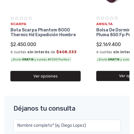
ANSILTA
SCARPA
Bolsa De Dormir A
Bota Scarpa Phantom 8000
Pluma 850 Fp Per
Thermic Hd Expedición Hombre
$2.169.400
$2.450.000
6 cuotas
sin interé
6 cuotas
sin interés
de
$408.333
¡ Envío
GRATIS
y sumás 4
¡ Envío
GRATIS
y sumás 49.000 Puntos !
Ver opc
Ver opciones
Déjanos tu consulta
Nombre completo* (ej. Diego Lopez)