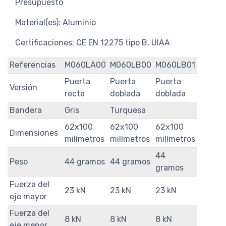
Presupuesto
Material(es): Aluminio
Certificaciones: CE EN 12275 tipo B, UIAA
Referencias
M060LA00
M060LB00
M060LB01
Puerta
Puerta
Puerta
Versión
recta
doblada
doblada
Bandera
Gris
Turquesa
62x100
62x100
62x100
Dimensiones
milímetros
milímetros
milímetros
44
Peso
44 gramos
44 gramos
gramos
Fuerza del
23 kN
23 kN
23 kN
eje mayor
Fuerza del
8 kN
8 kN
8 kN
eje menor