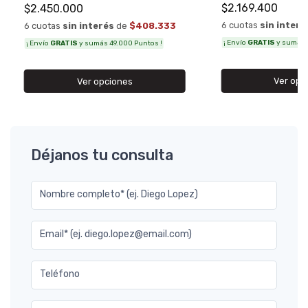
$2.169.400
$2.450.000
6 cuotas
sin interé
6 cuotas
sin interés
de
$408.333
¡ Envío
GRATIS
y sumás 4
¡ Envío
GRATIS
y sumás 49.000 Puntos !
Ver opc
Ver opciones
Déjanos tu consulta
Nombre completo* (ej. Diego Lopez)
Email* (ej. diego.lopez@email.com)
Teléfono