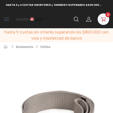
HASTA
3 y 6 CUOTAS SIN INTERES y TAMBIEN 9 SUPERANDO $800.000
CON
VISA
0
hasta 9 cuotas sin interés superando los $800.000 con
visa y mastercad de banco
Accesorios
Cintos