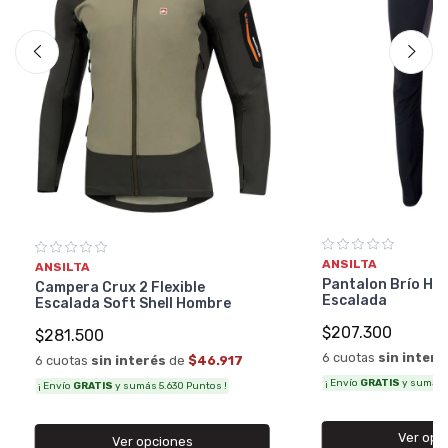
ANSILTA
ANSILTA
Pantalon Brío Ho
Campera Crux 2 Flexible
Escalada
Escalada Soft Shell Hombre
$207.300
$281.500
6 cuotas
sin interé
6 cuotas
sin interés
de
$46.917
¡ Envío
GRATIS
y sumás 4
¡ Envío
GRATIS
y sumás 5.630 Puntos !
Ver opc
Ver opciones