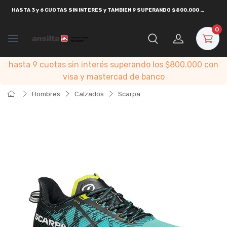
HASTA
3 y 6 CUOTAS SIN INTERES y TAMBIEN 9 SUPERANDO $800.000
CON
VISA
0
hasta 9 cuotas sin interés superando los $800.000 con
visa y mastercad de banco
Hombres
Calzados
Scarpa