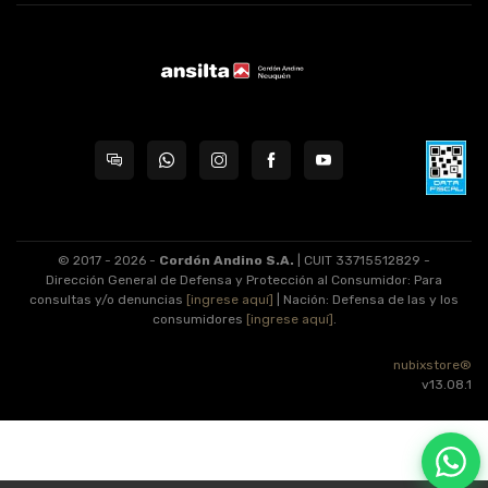
© 2017 - 2026 -
Cordón Andino S.A.
| CUIT 33715512829 -
Dirección General de Defensa y Protección al Consumidor: Para
consultas y/o denuncias
[ingrese aquí]
| Nación: Defensa de las y los
consumidores
[ingrese aquí]
.
nubixstore®
v13.08.1