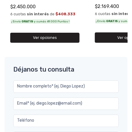
$2.169.400
$2.450.000
6 cuotas
sin interé
6 cuotas
sin interés
de
$408.333
¡ Envío
GRATIS
y sumás 4
¡ Envío
GRATIS
y sumás 49.000 Puntos !
Ver opc
Ver opciones
Déjanos tu consulta
Nombre completo* (ej. Diego Lopez)
Email* (ej. diego.lopez@email.com)
Teléfono