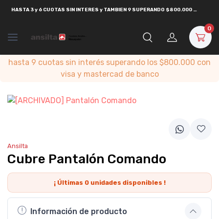
HASTA
3 y 6 CUOTAS SIN INTERES y TAMBIEN 9 SUPERANDO $800.000
CON
VISA
0
hasta 9 cuotas sin interés superando los $800.000 con
visa y mastercad de banco
Ansilta
Cubre Pantalón Comando
¡ Últimas
0
unidades disponibles !
Información de producto