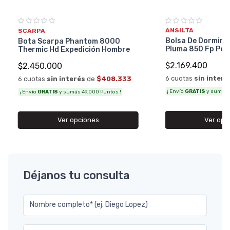
ANSILTA
SCARPA
Bolsa De Dormir A
Bota Scarpa Phantom 8000
Pluma 850 Fp Per
Thermic Hd Expedición Hombre
$2.169.400
$2.450.000
6 cuotas
sin interé
6 cuotas
sin interés
de
$408.333
¡ Envío
GRATIS
y sumás 4
¡ Envío
GRATIS
y sumás 49.000 Puntos !
Ver opc
Ver opciones
Déjanos tu consulta
Nombre completo* (ej. Diego Lopez)