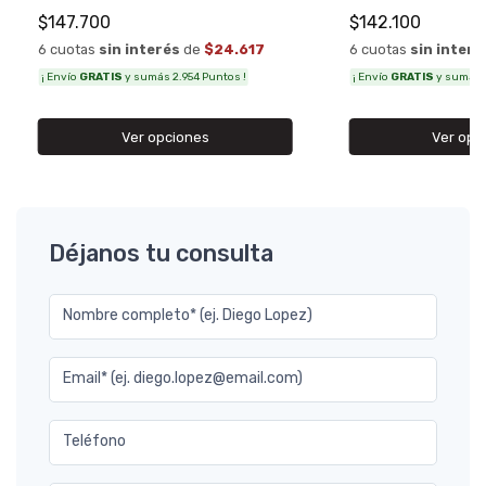
$147.700
$142.100
6 cuotas
sin interés
de
$24.617
6 cuotas
sin interé
¡ Envío
GRATIS
y sumás 2.954 Puntos !
¡ Envío
GRATIS
y sumás 2
Ver opciones
Ver opc
Déjanos tu consulta
Nombre completo* (ej. Diego Lopez)
Email* (ej. diego.lopez@email.com)
Teléfono