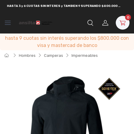
HASTA
3 y 6 CUOTAS SIN INTERES y TAMBIEN 9 SUPERANDO $800.000
CON
VISA
0
hasta 9 cuotas sin interés superando los $800.000 con
visa y mastercad de banco
Hombres
Camperas
Impermeables