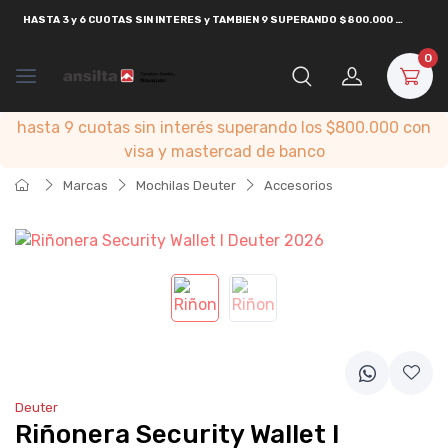
HASTA
3 y 6 CUOTAS SIN INTERES y TAMBIEN 9 SUPERANDO $800.000
CON
VISA
0
hasta 9 cuotas sin interés superando los $800.000 con
visa y mastercad de banco
Marcas
Mochilas Deuter
Accesorios
Deuter
Riñonera Security Wallet I