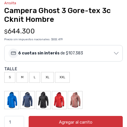
Ansilta
Campera Ghost 3 Gore-tex 3c
Cknit Hombre
644.300
$
Precio sin impuestos nacionales:
$532.479
6 cuotas sin interés
de $107.383
TALLE
S
M
L
XL
XXL
Agregar al carrito