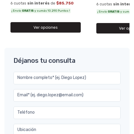
6 cuotas
sin interés
de
$85.750
6 cuotas
sin interé
¡ Envío
GRATIS
y sumás 10.290 Puntos !
¡ Envío
GRATIS
y sumás 6
Ver opciones
Ver opc
Déjanos tu consulta
Nombre completo* (ej. Diego Lopez)
Email* (ej. diego.lopez@email.com)
Teléfono
Ubicación