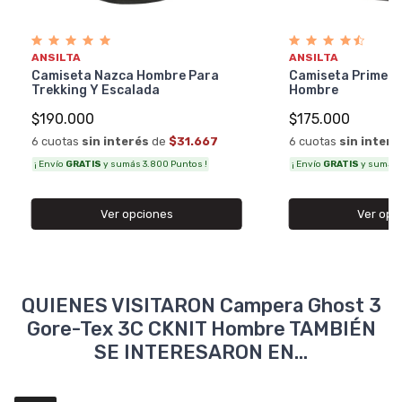
ANSILTA
ANSILTA
Camiseta Nazca Hombre Para
Camiseta Primera 
Trekking Y Escalada
Hombre
$190.000
$175.000
6 cuotas
sin interés
de
$31.667
6 cuotas
sin interé
¡ Envío
GRATIS
y sumás 3.800 Puntos !
¡ Envío
GRATIS
y sumás 3
Ver opciones
Ver opc
QUIENES VISITARON Campera Ghost 3
Gore-Tex 3C CKNIT Hombre TAMBIÉN
SE INTERESARON EN...