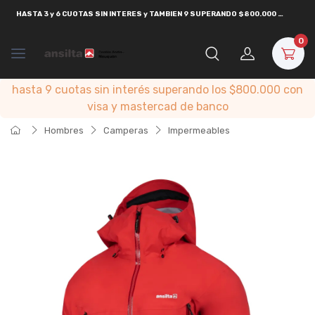
HASTA
3 y 6 CUOTAS SIN INTERES y TAMBIEN 9 SUPERANDO $800.000
CON
VISA
0
hasta 9 cuotas sin interés superando los $800.000 con
visa y mastercad de banco
Hombres
Camperas
Impermeables