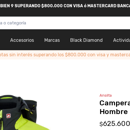
AMBIEN 9 SUPERANDO $800.000
CON
VISA
ó
MASTERCARD
BANC
Accesorios
Marcas
Black Diamond
Activid
otas sin interés superando los $800.000 con visa y masterc
Ansilta
Campera 
Hombre
625.60
$