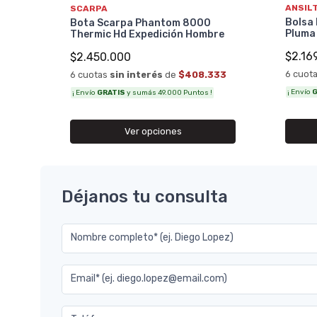
ANSIL
SCARPA
33
Bolsa 
Bota Scarpa Phantom 8000
Pluma
Thermic Hd Expedición Hombre
$2.16
$2.450.000
6 cuot
6 cuotas
sin interés
de
$408.333
¡ Envío
G
¡ Envío
GRATIS
y sumás 49.000 Puntos !
Ver opciones
Déjanos tu consulta
Nombre completo* (ej. Diego Lopez)
Email* (ej. diego.lopez@email.com)