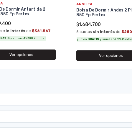
TA
ANSILTA
De Dormir Antartida 2
Bolsa De Dormir Andes 2 P
 850 Fp Pertex
850 Fp Pertex
9.400
$1.684.700
as
sin interés
de
$361.567
6 cuotas
sin interés
de
$280
RATIS
y sumás 43.388 Puntos !
¡ Envío
GRATIS
y sumás 33.694 Puntos
Ver opciones
Ver opciones