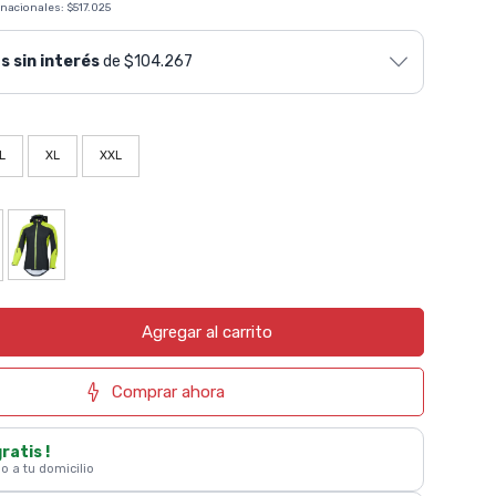
 nacionales:
$517.025
s sin interés
de $104.267
L
XL
XXL
Agregar al carrito
Comprar ahora
gratis !
 o a tu domicilio