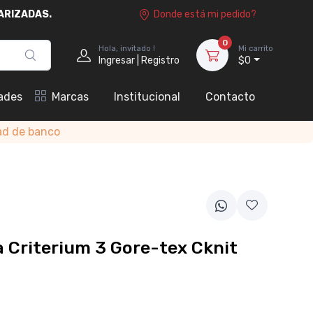
ARIZADAS.
Donde está mi pedido?
0
Hola, invitado !
Mi carrito
Ingresar | Registro
$0
ades
Marcas
Institucional
Contacto
ad de banco
Criterium 3 Gore-tex Cknit
0