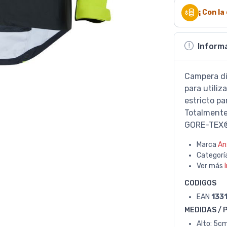
¡ Con l
Inform
Campera di
para utiliz
estricto par
Totalmente
GORE-TEX®
Marca
An
Categorí
Ver más
CODIGOS
EAN
133
MEDIDAS / 
Alto: 5cm