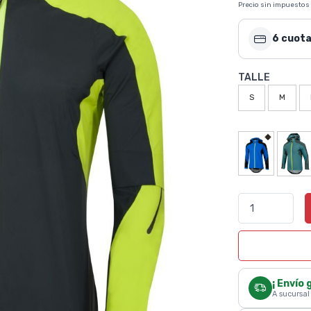
Precio sin impuestos
6 cuota
TALLE
S
M
¡ Envío 
A sucursal