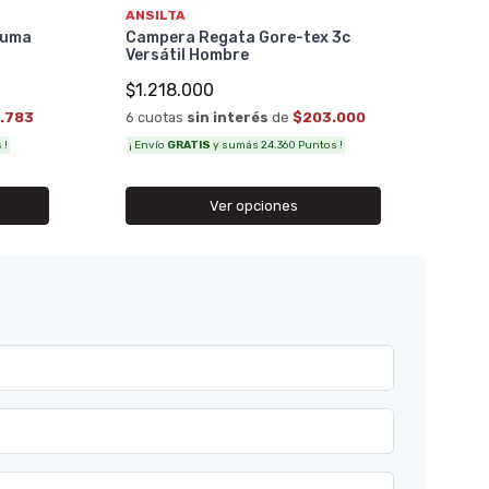
$1.
ANSILTA
6 cu
luma
Campera Regata Gore-tex 3c
Versátil Hombre
¡ Env
$1.218.000
.783
6 cuotas
sin interés
de
$203.000
 !
¡ Envío
GRATIS
y sumás 24.360 Puntos !
Ver opciones