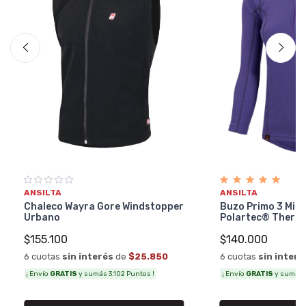
ANSILTA
ANSILTA
Buzo Primo 3 Mic
Chaleco Wayra Gore Windstopper
Polartec® Therm
Urbano
$140.000
$155.100
6 cuotas
sin interé
6 cuotas
sin interés
de
$25.850
¡ Envío
GRATIS
y sumás 
¡ Envío
GRATIS
y sumás 3.102 Puntos !