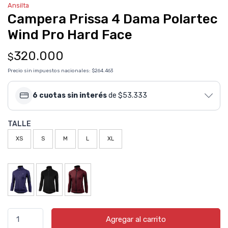
Ansilta
Campera Prissa 4 Dama Polartec
Wind Pro Hard Face
320.000
$
Precio sin impuestos nacionales:
$264.463
6 cuotas sin interés
de $53.333
TALLE
XS
S
M
L
XL
Agregar al carrito