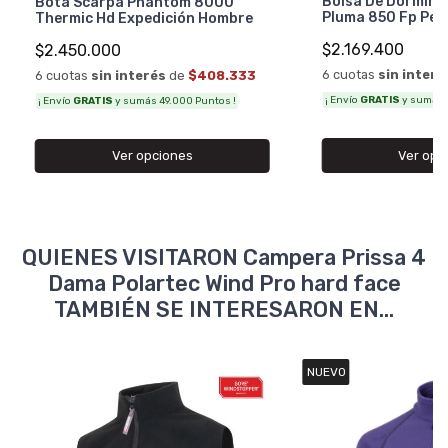
Bolsa De Dormir A
Bota Scarpa Phantom 8000
Pluma 850 Fp Per
Thermic Hd Expedición Hombre
$2.169.400
$2.450.000
6 cuotas
sin interé
6 cuotas
sin interés
de
$408.333
¡ Envío
GRATIS
y sumás 4
¡ Envío
GRATIS
y sumás 49.000 Puntos !
Ver opc
Ver opciones
QUIENES VISITARON Campera Prissa 4
Dama Polartec Wind Pro hard face
TAMBIÉN SE INTERESARON EN...
NUEVO