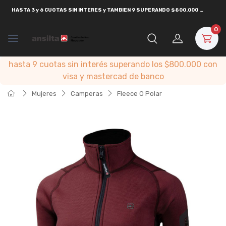
HASTA
3 y 6 CUOTAS SIN INTERES y TAMBIEN 9 SUPERANDO $800.000
CON
VISA
0
hasta 9 cuotas sin interés superando los $800.000 con
visa y mastercad de banco
Mujeres
Camperas
Fleece O Polar