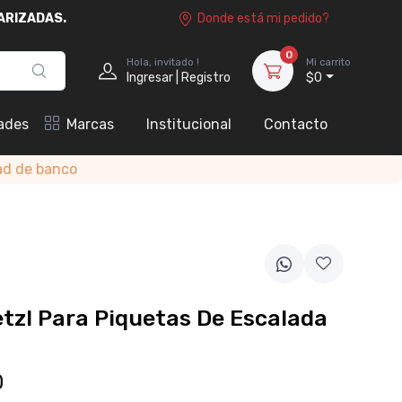
ARIZADAS.
Donde está mi pedido?
0
Hola, invitado !
Mi carrito
Ingresar | Registro
$0
ades
Marcas
Institucional
Contacto
ad de banco
etzl Para Piquetas De Escalada
0