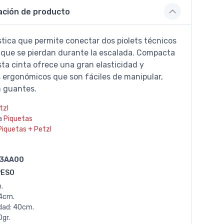
ación de producto
tica que permite conectar dos piolets técnicos
r que se pierdan durante la escalada. Compacta
esta cinta ofrece una gran elasticidad y
 ergonómicos que son fáciles de manipular,
n guantes.
tzl
a
Piquetas
Piquetas + Petzl
3AA00
PESO
.
4cm.
dad: 40cm.
gr.