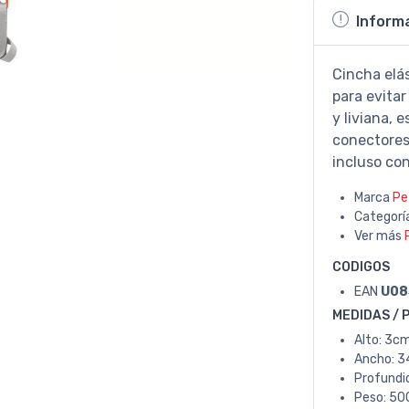
Inform
Cincha elás
para evita
y liviana, 
conectores
incluso co
Marca
Pe
Categorí
Ver más
CODIGOS
EAN
U08
MEDIDAS / 
Alto: 3cm
Ancho: 3
Profundi
Peso: 500