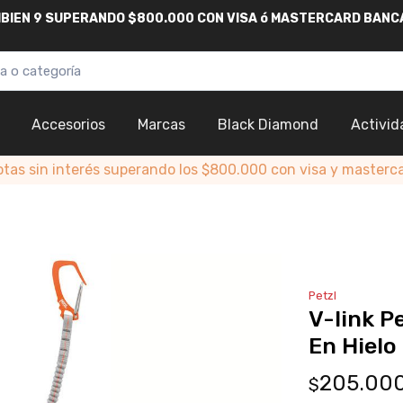
AMBIEN 9 SUPERANDO $800.000
CON
VISA
ó
MASTERCARD
BANC
Accesorios
Marcas
Black Diamond
Activid
otas sin interés superando los $800.000 con visa y masterc
Petzl
V-link P
En Hielo
205.00
$