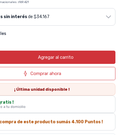
 nacionales:
169.421
$
s sin interés
de $34.167
les
Agregar al carrito
Comprar ahora
¡ Última
unidad
disponible !
gratis !
 o a tu domicilio
a compra de este producto sumás
4.100
Puntos !