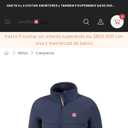
HASTA
3 y 6 CUOTAS SIN INTERES y TAMBIEN 9 SUPERANDO $800.000
CON
VISA
0
hasta 9 cuotas sin interés superando los $800.000 con
visa y mastercad de banco
Niños
Camperas