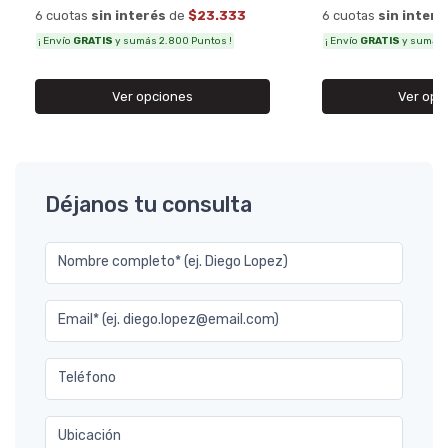
6 cuotas
sin interés
de
$23.333
6 cuotas
sin interé
¡ Envío
GRATIS
y sumás 2.800 Puntos !
¡ Envío
GRATIS
y sumás 1
Ver opciones
Ver opc
Déjanos tu consulta
Nombre completo* (ej. Diego Lopez)
Email* (ej. diego.lopez@email.com)
Teléfono
Ubicación