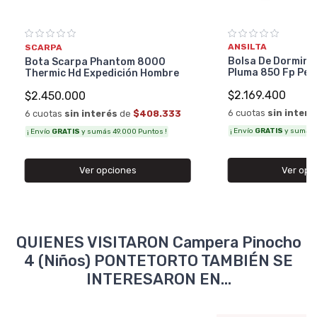
ANSILTA
SCARPA
Bolsa De Dormir A
Bota Scarpa Phantom 8000
Pluma 850 Fp Per
Thermic Hd Expedición Hombre
$2.169.400
$2.450.000
6 cuotas
sin interé
6 cuotas
sin interés
de
$408.333
¡ Envío
GRATIS
y sumás 4
¡ Envío
GRATIS
y sumás 49.000 Puntos !
Ver opc
Ver opciones
QUIENES VISITARON Campera Pinocho
4 (Niños) PONTETORTO TAMBIÉN SE
INTERESARON EN...