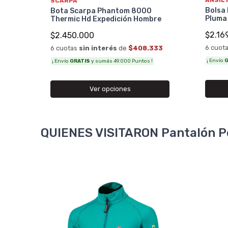
ANSIL
SCARPA
33
Bolsa 
Bota Scarpa Phantom 8000
Pluma
Thermic Hd Expedición Hombre
$2.16
$2.450.000
6 cuot
6 cuotas
sin interés
de
$408.333
¡ Envío
G
¡ Envío
GRATIS
y sumás 49.000 Puntos !
Ver opciones
QUIENES VISITARON Pantalón P