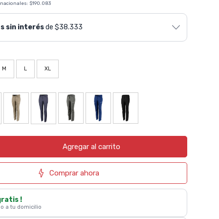
 nacionales:
$190.083
s sin interés
de $38.333
M
L
XL
Agregar al carrito
Comprar ahora
gratis !
 o a tu domicilio