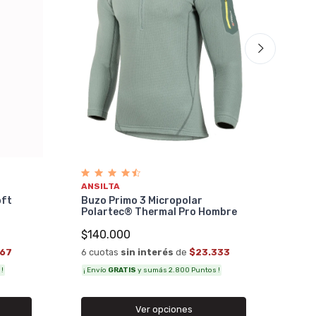
ANS
Pan
Pol
$10
ANSILTA
6 cu
oft
Buzo Primo 3 Micropolar
Polartec® Thermal Pro Hombre
¡ Env
$140.000
167
6 cuotas
sin interés
de
$23.333
!
¡ Envío
GRATIS
y sumás 2.800 Puntos !
Ver opciones