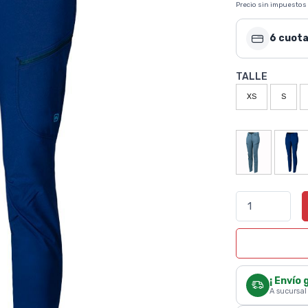
Precio sin impuestos
6 cuota
TALLE
XS
S
¡ Envío 
A sucursal