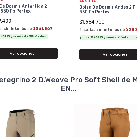
TA
ANSILTA
De Dormir Antartida 2
Bolsa De Dormir Andes 2 P
 850 Fp Pertex
850 Fp Pertex
9.400
$1.684.700
as
sin interés
de
$361.567
6 cuotas
sin interés
de
$280
RATIS
y sumás 43.388 Puntos !
¡ Envío
GRATIS
y sumás 33.694 Puntos
Ver opciones
Ver opciones
eregrino 2 D.Weave Pro Soft Shell de
EN...