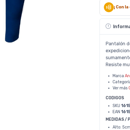
¡ Con l
Inform
Pantalón de
expedicione
sumamente 
Resiste muy
Marca
An
Categorí
Ver más
CODIGOS
SKU
161
EAN
161
MEDIDAS / 
Alto: 5cm