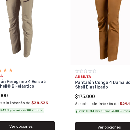
TA
ANSILTA
ón Peregrino 4 Versátil
Pantalón Congo 4 Dama S
hell® Bi-elástico
Shell Elastizado
000
$175.000
as
sin interés
de
$38.333
6 cuotas
sin interés
de
$29.
RATIS
y sumás 4.600 Puntos !
¡ Envío
GRATIS
y sumás 3.500 Puntos 
Ver opciones
Ver opciones