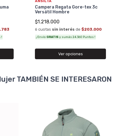
ANSILTA
6 cu
luma
Campera Regata Gore-tex 3c
Versátil Hombre
¡ Env
$1.218.000
.783
6 cuotas
sin interés
de
$203.000
 !
¡ Envío
GRATIS
y sumás 24.360 Puntos !
Ver opciones
 Mujer TAMBIÉN SE INTERESARON