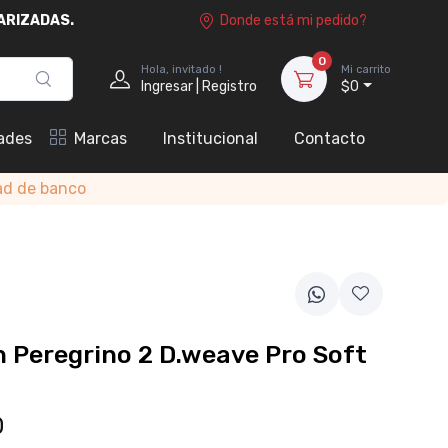
ARIZADAS.
Donde está mi pedido?
0
Hola, invitado !
Mi carrito
Ingresar | Registro
$0
ades
Marcas
Institucional
Contacto
ad de banco
 Peregrino 2 D.weave Pro Soft
0