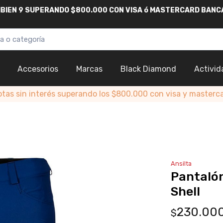
AMBIEN 9 SUPERANDO $800.000
CON
VISA
ó
MASTERCARD
BANC
Accesorios
Marcas
Black Diamond
Activid
otas sin interés superando los $800.000 con visa y masterc
Ansilta
Pantalón
Shell
230.00
$