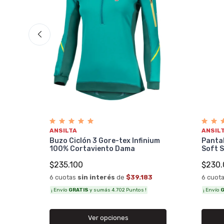
ANSILTA
ANSIL
Buzo Ciclón 3 Gore-tex Infinium
Pantal
100% Cortaviento Dama
Soft S
$235.100
$230.
6 cuotas
sin interés
de
$39.183
6 cuot
¡ Envío
GRATIS
y sumás 4.702 Puntos !
¡ Envío
G
Ver opciones