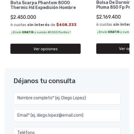
Bolsa De Dormir A
Bota Scarpa Phantom 8000
Pluma 850 Fp Per
Thermic Hd Expedición Hombre
$2.169.400
$2.450.000
6 cuotas
sin interé
6 cuotas
sin interés
de
$408.333
¡ Envío
GRATIS
y sumás 4
¡ Envío
GRATIS
y sumás 49.000 Puntos !
Ver opc
Ver opciones
Déjanos tu consulta
Nombre completo* (ej. Diego Lopez)
Email* (ej. diego.lopez@email.com)
Teléfono