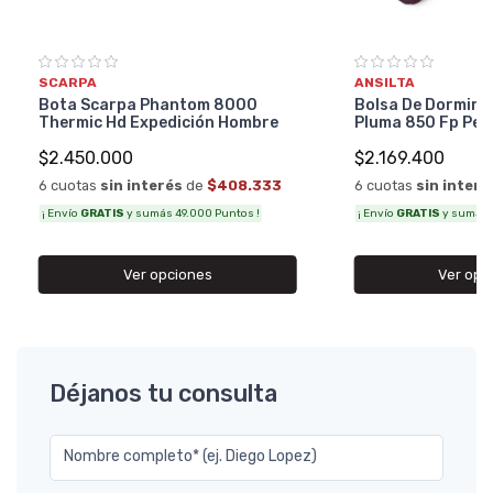
ANSILTA
SCARPA
Bolsa De Dormir A
Bota Scarpa Phantom 8000
Pluma 850 Fp Per
Thermic Hd Expedición Hombre
$2.169.400
$2.450.000
6 cuotas
sin interé
6 cuotas
sin interés
de
$408.333
¡ Envío
GRATIS
y sumás 4
¡ Envío
GRATIS
y sumás 49.000 Puntos !
Ver opc
Ver opciones
Déjanos tu consulta
Nombre completo* (ej. Diego Lopez)