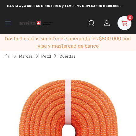
HASTA
3 y 6 CUOTAS SIN INTERES y TAMBIEN 9 SUPERANDO $800.000
CON
VISA
0
hasta 9 cuotas sin interés superando los $800.000 con
visa y mastercad de banco
Marcas
Petzl
Cuerdas