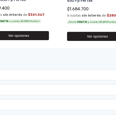
850 Fp Pertex
9.400
$1.684.700
as
sin interés
de
$361.567
6 cuotas
sin interés
de
$280
RATIS
y sumás 43.388 Puntos !
¡ Envío
GRATIS
y sumás 33.694 Puntos
Ver opciones
Ver opciones