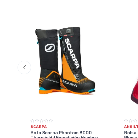
ANSIL
SCARPA
33
Bolsa 
Bota Scarpa Phantom 8000
Pluma
Thermic Hd Expedición Hombre