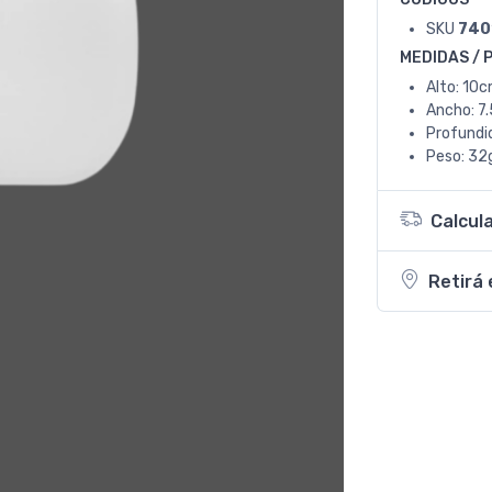
SKU
740
MEDIDAS / 
Alto: 10c
Ancho: 7
Profundi
Peso: 32g
Calcul
Retirá 