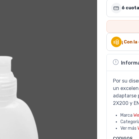
6 cuota
¡ Con l
Inform
Por su dis
un excelen
adaptarse 
2X200 y EN
Marca
We
Categorí
Ver más
CODIGOS