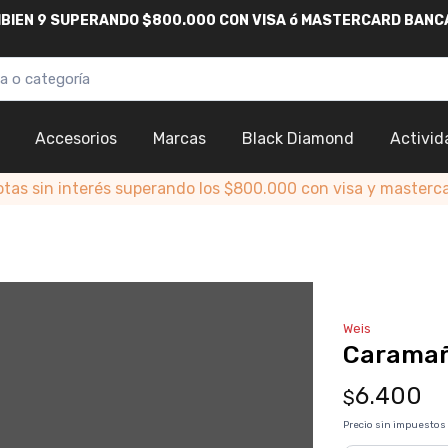
AMBIEN 9 SUPERANDO $800.000
CON
VISA
ó
MASTERCARD
BANC
Accesorios
Marcas
Black Diamond
Activid
otas sin interés superando los $800.000 con visa y masterc
Weis
Caramañ
6.400
$
Precio sin impuestos