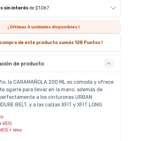
s sin interés
de $1.067
¡ Últimas
0
unidades disponibles !
a compra de este producto sumás
128
Puntos !
ación de producto
eño, la CARAMAÑOLA 200 ML es cómoda y ofrece
te agarre para llevar en la mano, además de
perfectamente a los cinturones URBAN
DURE BELT, y a las calzas XFIT y XFIT LONG.
is
a
WEIS
WEIS + Weis