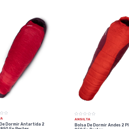
TA
ANSILTA
De Dormir Antartida 2
Bolsa De Dormir Andes 2 P
 850 Fp Pertex