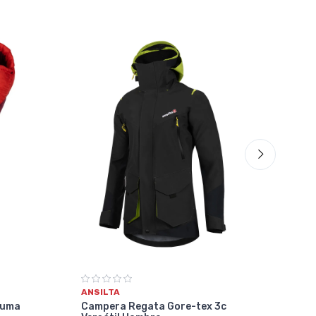
ANS
Cam
Vers
$1.
ANSILTA
6 cu
luma
Campera Regata Gore-tex 3c