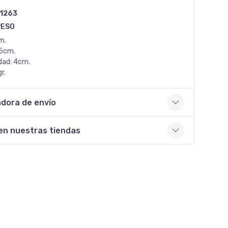
1263
PESO
m.
.5cm.
dad: 4cm.
r.
adora de envío
en nuestras tiendas