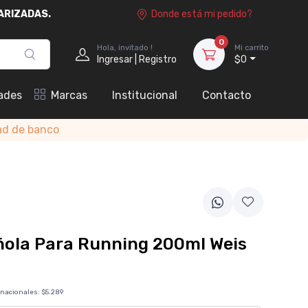
ARIZADAS.
Donde está mi pedido?
0
Hola, invitado !
Mi carrito
Ingresar | Registro
$0
ades
Marcas
Institucional
Contacto
ad de banco
ola Para Running 200ml Weis
 nacionales:
$5.289