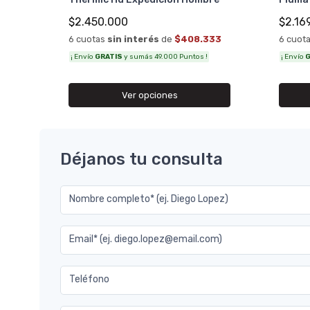
$2.16
$2.450.000
6 cuot
6 cuotas
sin interés
de
$408.333
¡ Envío
G
¡ Envío
GRATIS
y sumás 49.000 Puntos !
Ver opciones
Déjanos tu consulta
Nombre completo* (ej. Diego Lopez)
Email* (ej. diego.lopez@email.com)
Teléfono