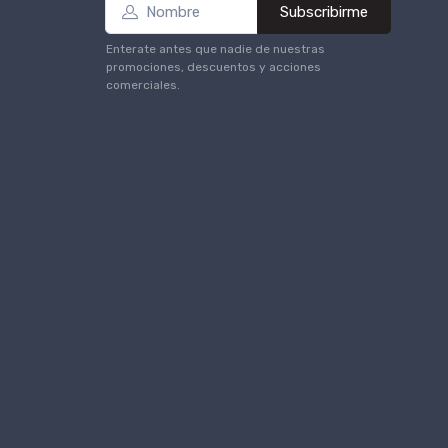
Subscribirme
Enterate antes que nadie de nuestras
promociones, descuentos y acciones
comerciales.