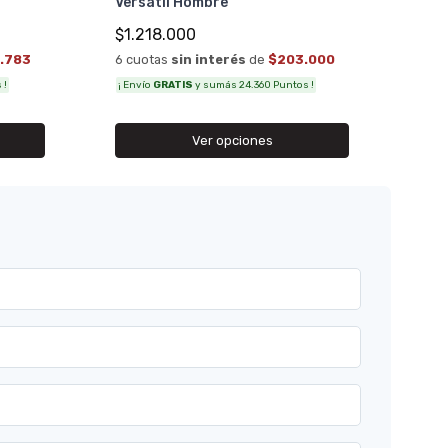
Versátil Hombre
¡ Env
$1.218.000
.783
6 cuotas
sin interés
de
$203.000
 !
¡ Envío
GRATIS
y sumás 24.360 Puntos !
Ver opciones