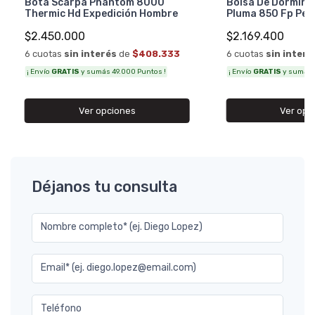
Bolsa De Dormir A
Bota Scarpa Phantom 8000
Pluma 850 Fp Per
Thermic Hd Expedición Hombre
$2.169.400
$2.450.000
6 cuotas
sin interé
6 cuotas
sin interés
de
$408.333
¡ Envío
GRATIS
y sumás 4
¡ Envío
GRATIS
y sumás 49.000 Puntos !
Ver opc
Ver opciones
Déjanos tu consulta
Nombre completo* (ej. Diego Lopez)
Email* (ej. diego.lopez@email.com)
Teléfono