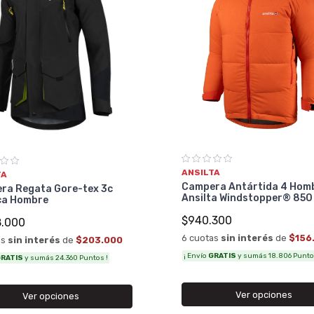
ANSILTA
TA
Campera Antártida 4 Hom
ra Regata Gore-tex 3c
Ansilta Windstopper® 850
ca Hombre
$940.300
8.000
6 cuotas
sin interés
de
$156
as
sin interés
de
$203.000
¡ Envío
GRATIS
y sumás 18.806 Punto
RATIS
y sumás 24.360 Puntos !
Ver opciones
Ver opciones