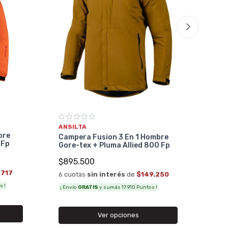
ANS
Cap
Ckn
$89
ANSILTA
6 cu
bre
Campera Fusion 3 En 1 Hombre
 Fp
Gore-tex + Pluma Allied 800 Fp
¡ Env
$895.500
.717
6 cuotas
sin interés
de
$149.250
s !
¡ Envío
GRATIS
y sumás 17.910 Puntos !
Ver opciones