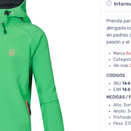
Inform
Prenda para
abrigada c
en padres 
pasión y el
Marca
An
Categorí
Ver más
CODIGOS
SKU
144
EAN
144
MEDIDAS / 
Alto: 3cm
Ancho: 3
Profundi
Peso: 370