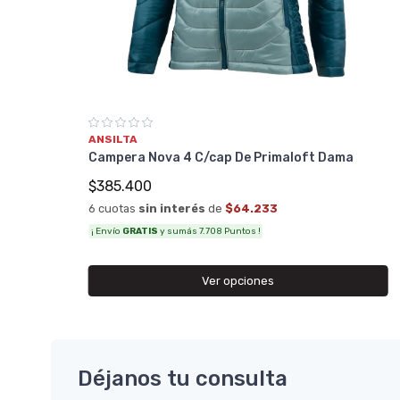
ANSILTA
Campera Nova 4 C/cap De Primaloft Dama
$385.400
6 cuotas
sin interés
de
$64.233
¡ Envío
GRATIS
y sumás 7.708 Puntos !
Ver opciones
Déjanos tu consulta