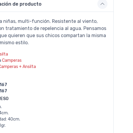
ación de producto
 niñas, multi-función. Resistente al viento,
on tratamiento de repelencia al agua. Pensamos
que quieren que sus chicos compartan la misma
 mismo estilo.
silta
a
Camperas
Camperas + Ansilta
167
167
PESO
.
4cm.
dad: 40cm.
gr.