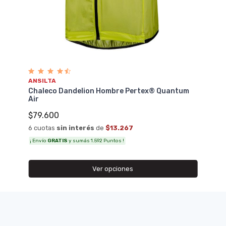
ANSILTA
Chaleco Dandelion Hombre Pertex® Quantum
Air
$79.600
6 cuotas
sin interés
de
$13.267
¡ Envío
GRATIS
y sumás 1.592 Puntos !
Ver opciones