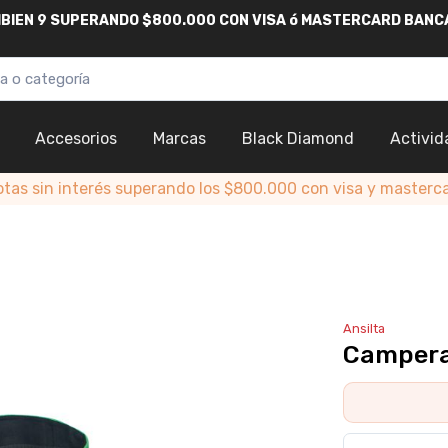
AMBIEN 9 SUPERANDO $800.000
CON
VISA
ó
MASTERCARD
BANC
Accesorios
Marcas
Black Diamond
Activid
otas sin interés superando los $800.000 con visa y masterc
Ansilta
Campera