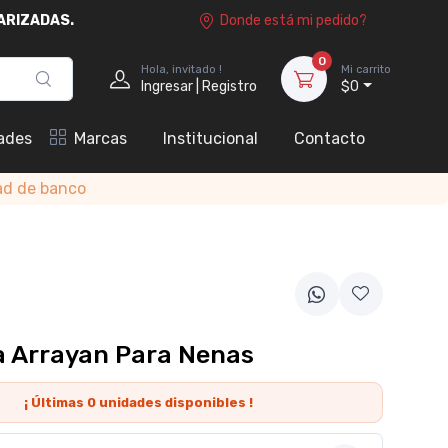
ARIZADAS.
Donde está mi pedido?
0
Hola, invitado !
Mi carrito
Ingresar | Registro
$0
ades
Marcas
Institucional
Contacto
ad de banco
 Arrayan Para Nenas
¡ Últimas
0
unidades disponibles !