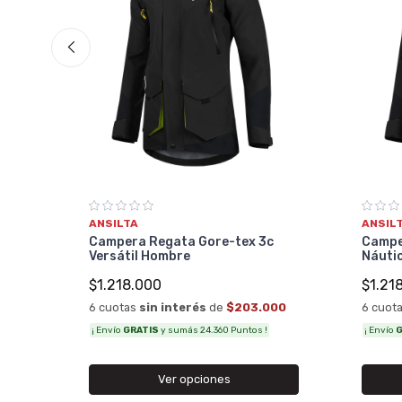
ma
m
ANSILTA
ANSIL
Campera Regata Gore-tex 3c
Campe
33
Versátil Hombre
Náuti
$1.218.000
$1.21
6 cuotas
sin interés
de
$203.000
6 cuot
¡ Envío
GRATIS
y sumás 24.360 Puntos !
¡ Envío
G
Ver opciones