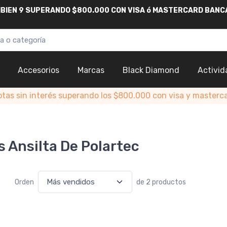
AMBIEN 9 SUPERANDO $800.000
CON
VISA
ó
MASTERCARD
BANC
Accesorios
Marcas
Black Diamond
Activid
otas sin interés superando los $800.000 con visa y masterc
a
s Ansilta De Polartec
Orden
de 2 productos