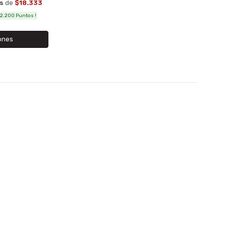
és
de
$18.333
2.200 Puntos !
ones