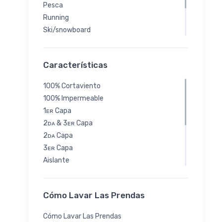
Pesca
Running
Ski/snowboard
Trekking/senderismo
Ellas
Características
Urbano/viajes
100% Cortaviento
100% Impermeable
1ᴇʀ Capa
2ᴅᴀ & 3ᴇʀ Capa
2ᴅᴀ Capa
3ᴇʀ Capa
Aislante
Pluma: Allied® Fp 800
Sintético: Primaloft® Silver
Cómo Lavar Las Prendas
Bi-elástico
Con Protección Solar
Cómo Lavar Las Prendas