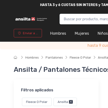
HASTA
3 y 6 CUOTAS SIN INTERES y T
Hombres
Mujeres
Niños
Enviar a ...
hasta 9 cu
Hombres
Pantalones
Fleece O Polar
Ansilt
Ansilta / Pantalones Técnico
Filtros aplicados
Fleece O Polar
Ansilta