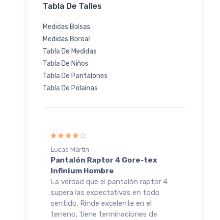
Tabla De Talles
Medidas Bolsas
Medidas Boreal
Tabla De Medidas
Tabla De Niños
Tabla De Pantalones
Tabla De Polainas
Lucas Martin
Lucas
luma
Pantalón Raptor 4 Gore-tex
Cami
Infinium Hombre
Hom
nado y
La verdad que el pantalón raptor 4
Lo q
ómodo,
supera las expectativas en todo
neyu
 se
sentido. Rinde excelente en el
abri
bajo de
terreno, tiene terminaciones de
tela