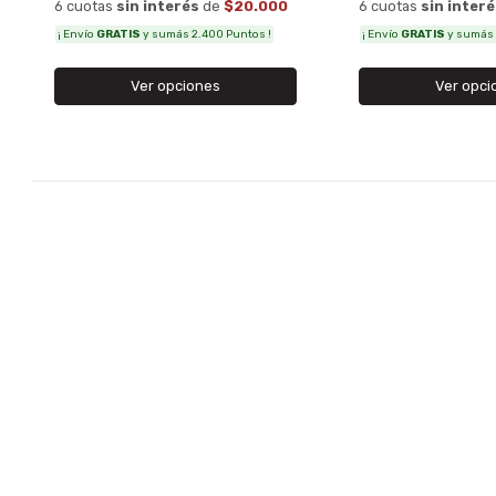
6 cuotas
sin inter
6 cuotas
sin interés
de
$20.000
¡ Envío
GRATIS
y sumás 
¡ Envío
GRATIS
y sumás 2.400 Puntos !
Ver opci
Ver opciones