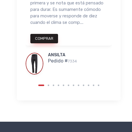
a, o
primera y se nota que está pensado
El c
, el
para durar. Es sumamente cómodo
seca
 brillo
para moverse y responde de diez
es cl
cuando el clima se comp....
COMPRAR
C
ANSILTA
Pedido #
7334