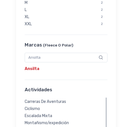
M
2
L
2
XL
2
XXL
2
Marcas
(Fleece O Polar)
Ansilta
Actividades
Carreras De Aventuras
Ciclismo
Escalada Mixta
Montañismo/expedición