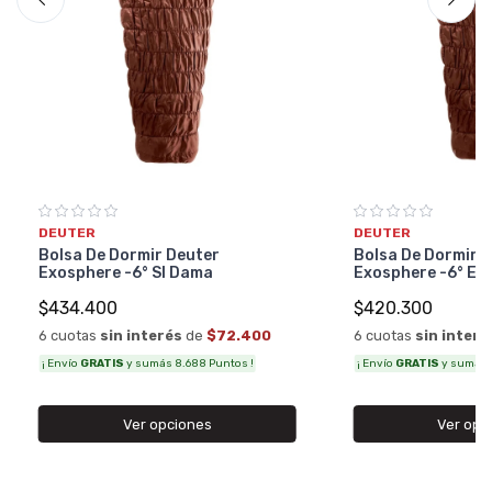
DEUTER
DEUTER
Bolsa De Dormir Deuter
Bolsa De Dormir 
Exosphere -6° Sl Dama
Exosphere -6° El
$434.400
$420.300
6 cuotas
sin interés
de
$72.400
6 cuotas
sin interé
¡ Envío
GRATIS
y sumás 8.688 Puntos !
¡ Envío
GRATIS
y sumás 8
Ver opciones
Ver opc